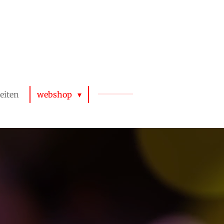
teiten
webshop